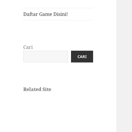
Daftar Game Disini!
Cari
CARI
Related Site