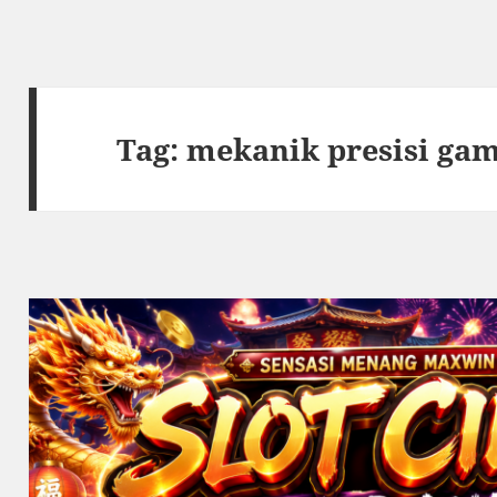
Tag:
mekanik presisi gam