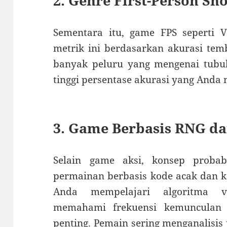
2. Genre First-Person Sh
Sementara itu, game FPS seperti 
metrik ini berdasarkan akurasi tem
banyak peluru yang mengenai tubu
tinggi persentase akurasi yang Anda m
3. Game Berbasis RNG d
Selain game aksi, konsep probab
permainan berbasis kode acak dan k
Anda mempelajari algoritma va
memahami frekuensi kemunculan k
penting. Pemain sering menganalisis 