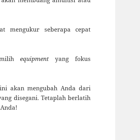
t mengukur seberapa cepat
milih
equipment
yang fokus
 ini akan mengubah Anda dari
ng disegani. Tetaplah berlatih
 Anda!