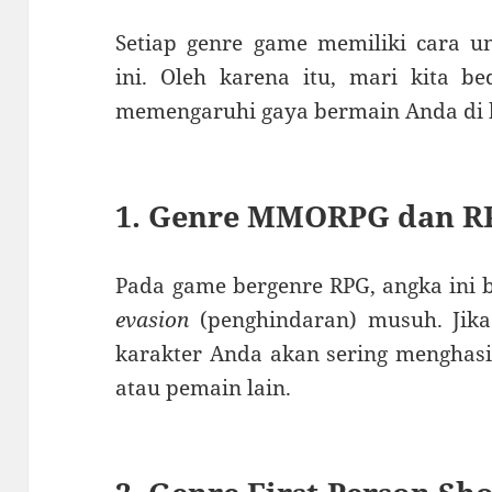
Setiap genre game memiliki cara u
ini. Oleh karena itu, mari kita b
memengaruhi gaya bermain Anda di 
1. Genre MMORPG dan RP
Pada game bergenre RPG, angka ini 
evasion
(penghindaran) musuh. Jika
karakter Anda akan sering menghas
atau pemain lain.