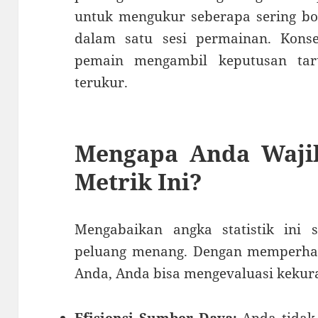
untuk mengukur seberapa sering bon
dalam satu sesi permainan. Kons
pemain mengambil keputusan tar
terukur.
Mengapa Anda Waji
Metrik Ini?
Mengabaikan angka statistik in
peluang menang. Dengan memperhati
Anda, Anda bisa mengevaluasi kekur
Efisiensi Sumber Daya:
Anda tidak