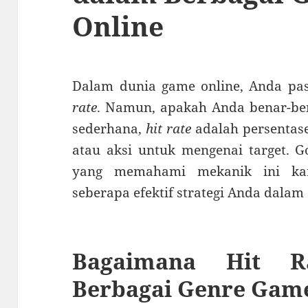
Online
Dalam dunia game online, Anda pas
rate
. Namun, apakah Anda benar-be
sederhana,
hit rate
adalah persentase
atau aksi untuk mengenai target. 
yang memahami mekanik ini kar
seberapa efektif strategi Anda dala
Bagaimana Hit R
Berbagai Genre Gam