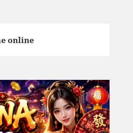
e online