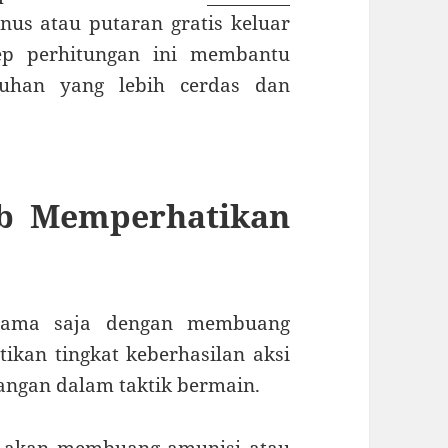
us atau putaran gratis keluar
ep perhitungan ini membantu
uhan yang lebih cerdas dan
b Memperhatikan
i sama saja dengan membuang
kan tingkat keberhasilan aksi
angan dalam taktik bermain.
 akan membuang amunisi atau