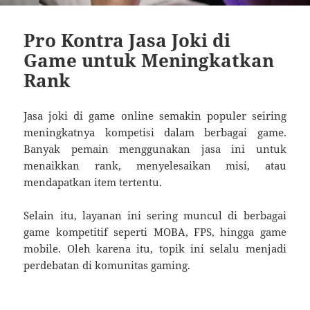
Pro Kontra Jasa Joki di
Game untuk Meningkatkan
Rank
Jasa joki di game online semakin populer seiring
meningkatnya kompetisi dalam berbagai game.
Banyak pemain menggunakan jasa ini untuk
menaikkan rank, menyelesaikan misi, atau
mendapatkan item tertentu.
Selain itu, layanan ini sering muncul di berbagai
game kompetitif seperti MOBA, FPS, hingga game
mobile. Oleh karena itu, topik ini selalu menjadi
perdebatan di komunitas gaming.