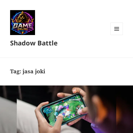
MENU
Shadow Battle
DAN
WIDGET
Tag:
jasa joki