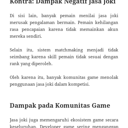
Kontra: Dampak Negatif Jasa Joki
Di sisi lain, banyak pemain menilai jasa joki
merusak pengalaman bermain. Pemain kehilangan
rasa pencapaian karena tidak memainkan akun
mereka sendiri.
Selain itu, sistem matchmaking menjadi tidak
seimbang karena skill pemain tidak sesuai dengan
rank yang diperoleh.
Oleh karena itu, banyak komunitas game menolak
penggunaan jasa joki dalam kompetisi.
Dampak pada Komunitas Game
Jasa joki juga memengaruhi ekosistem game secara
keseluruhan. Developer game sering menganggap