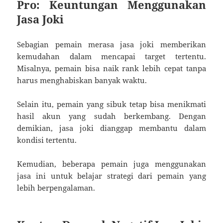
Pro: Keuntungan Menggunakan
Jasa Joki
Sebagian pemain merasa jasa joki memberikan
kemudahan dalam mencapai target tertentu.
Misalnya, pemain bisa naik rank lebih cepat tanpa
harus menghabiskan banyak waktu.
Selain itu, pemain yang sibuk tetap bisa menikmati
hasil akun yang sudah berkembang. Dengan
demikian, jasa joki dianggap membantu dalam
kondisi tertentu.
Kemudian, beberapa pemain juga menggunakan
jasa ini untuk belajar strategi dari pemain yang
lebih berpengalaman.