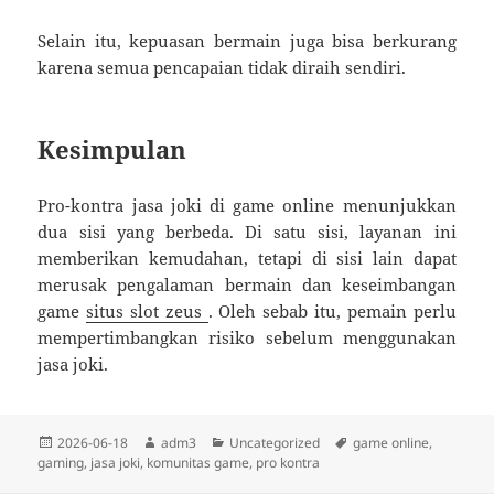
Selain itu, kepuasan bermain juga bisa berkurang
karena semua pencapaian tidak diraih sendiri.
Kesimpulan
Pro-kontra jasa joki di game online menunjukkan
dua sisi yang berbeda. Di satu sisi, layanan ini
memberikan kemudahan, tetapi di sisi lain dapat
merusak pengalaman bermain dan keseimbangan
game
situs slot zeus
. Oleh sebab itu, pemain perlu
mempertimbangkan risiko sebelum menggunakan
jasa joki.
Diposkan
Penulis
Kategori
Tag
2026-06-18
adm3
Uncategorized
game online
,
pada
gaming
,
jasa joki
,
komunitas game
,
pro kontra